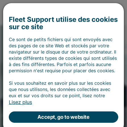
Fleet Support utilise des cookies
sur ce site
Ce sont de petits fichiers qui sont envoyés avec
des pages de ce site Web et stockés par votre
navigateur sur le disque dur de votre ordinateur. Il
existe différents types de cookies qui sont utilisés
à des fins différentes. Parfois et parfois aucune
permission n'est requise pour placer des cookies.
Si vous souhaitez en savoir plus sur les cookies
que nous utilisons, les données collectées avec
eux et sur vos droits sur ce point, lisez notre
Lisez plus
Accept, go to website