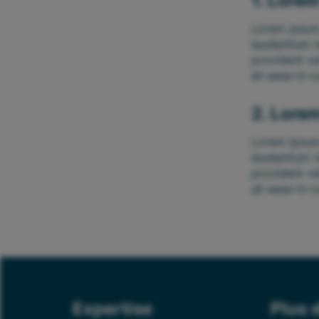
Lorem
Lorem ipsum,
laudantium i
provident v
all ease-in-o
Lorem
Lorem ipsum,
laudantium i
provident v
all ease-in-o
Expertise
Plus 