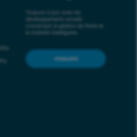
Toujours à jour avec les
développements actuels
concernant la gestion de flotte et
la mobilité intelligente.
lity
s'inscrire
ity