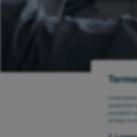
Terme
Lorem ipsum,
laudantium i
provident v
all ease-in-o