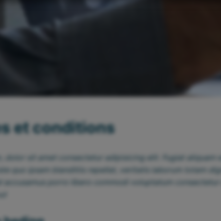
s et conditions
 dolor sit amet consectetur adipisicing elit. Fugiat aliquam 
ste quo ipsam blanditiis repellat, veritatis laborum totam di
el accusamus porro libero commodi voluptatum consectetur
ut