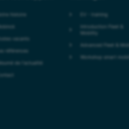
otre histoire
EV - training
obinck
Introduction Fleet &
Mobility
ostes vacants
Advanced Fleet & Mobi
es références
Workshop smart mobil
ésumé de l'actualité
ontact