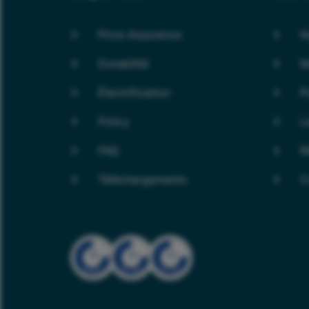
Price Assurance
N
Durabilité
M
Électrification
P
Policy
L
FAQ
R
Téléchargements
C