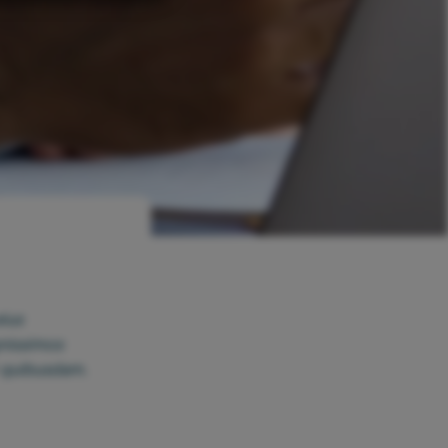
eius
gnissimos
 quibusdam.