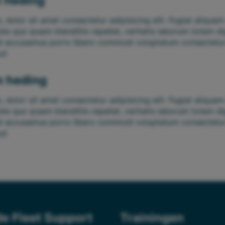
 heding
 dolor sit amet consectetur adipisicing elit. Fugiat aliquam
ste quo ipsam blanditiis repellat, veritatis laborum totam d
el accusamus porro libero commodi voluptatum consectetu
ut
 heding
 dolor sit amet consectetur adipisicing elit. Fugiat aliquam
ste quo ipsam blanditiis repellat, veritatis laborum totam d
el accusamus porro libero commodi voluptatum consectetu
ut
de Fleet Support
Trainingen