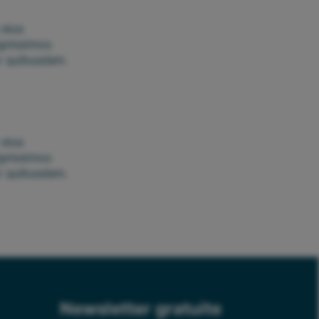
 eius
ignissimos
r quibusdam.
 eius
ignissimos
r quibusdam.
Newsletter gratuite