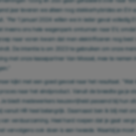
rnemingen Tzorg en Zizo gaan gefaseerd over naar 10
end jaar leveren we alleen nog stekkerhybrides en EV-au
uit. “Per 1 januari 2024 willen we in ieder geval volledig 
et ineens ons hele wagenpark omturnen naar EV, omdat
oep naar voren kwam dat men elektrificeren nog best
ndt. De intentie is om 2023 te gebruiken om onze men
ng met onze leasepartner Van Mossel, mee te nemen i
en.”
er kijkt met een goed gevoel naar het resultaat. “Wat 
t proces naar het eindproduct. Vanuit de breedte ga je s
. Je biedt medewerkers keuzevrijheid passend bij hun sit
j vanuit HR heel belangrijk. Daarnaast ben ik blij met o
van verduurzaming. Heel hard roepen dat je gaat vergr
et vervolgens ook doen is een tweede. Waarbij je moe