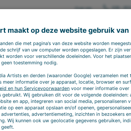
026 - 353
Over ons
Consulting
Software
Services
rt maakt op deze website gebruik van
estanden die met pagina’s van deze website worden meeges
de schrijf van uw computer worden opgeslagen. Er zijn ver
kt worden voor verschillende doeleinden. Voor het plaatse
 geen toestemming nodig.
dia Artists en derden (waaronder Google) verzamelen met 
 meer informatie over je apparaat, locatie, browser en sur
eid en hun Servicevoorwaarden
voor meer informatie over
gebruikt. Wij gebruiken dit voor de volgende doeleinden: 
ebsite en app, integreren van social media, personaliseren 
atie op een apparaat opslaan en/of openen, gepersonaliseer
advertenties, advertentiemeting, inzichten in bezoekers e
ng. Wij kunnen ook uw geolocatie gegevens gebruiken, indi
geeft.