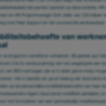
iliteitsbeleid dat perfect aansluit op deze ambitie. HR 
er en HR Projectmanager Stef Jelier van CSU kijken t
g met Fleet Support en het succesvolle eindresultaat.
biliteitsbehoefte van werkn
aal
r ecologische voetafdruk verkleinen. Bij gebrek aan fab
innen CSU is verduurzaming van het wagenpark een log
ot van 900 voertuigen zijn er in ieder geval volop moge
oenen. Het is daarbij van groot belang dat duurzame 
iten op de persoonlijke mobiliteitsbehoefte van haar 
edewerkers tegen (duurzame) mobiliteit aankijken, i
voor het formuleren van een aantrekkelijk mobiliteitsaa