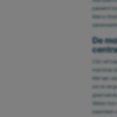
passend mob
Marco Grams
samenwerkin
De mo
centr
CSU wil haa
machines b
Met een vlo
om te vergr
goed aanslu
Weten hoe m
essentieel 