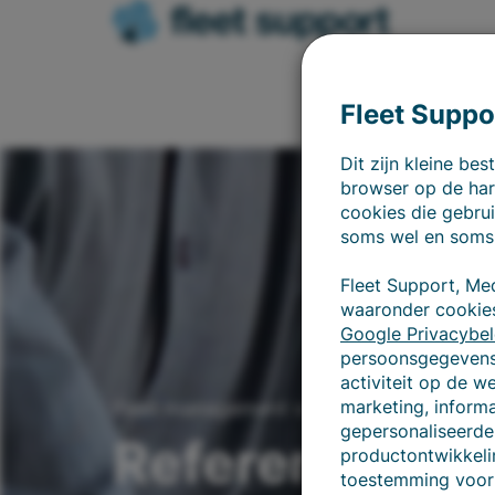
Fleet Suppo
Dit zijn kleine b
browser op de har
cookies die gebrui
soms wel en soms
Fleet Support, Me
waaronder cookies
Google Privacybel
persoonsgegevens 
activiteit op de w
marketing, inform
Fleet management vraagt om overzicht
gepersonaliseerde 
Referenties
productontwikkeli
toestemming voor 