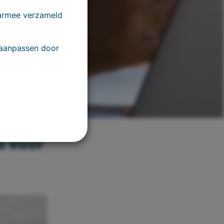
aarmee verzameld
 aanpassen door
rzicht
d voor