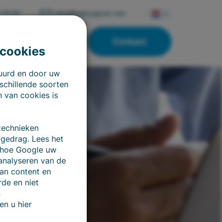
 76 00
info@fleetsupport.com
Contact
Overig
 cookies
tuurd en door uw
schillende soorten
n van cookies is
technieken
fgedrag. Lees het
 hoe Google uw
analyseren van de
van content en
de en niet
n
en u hier