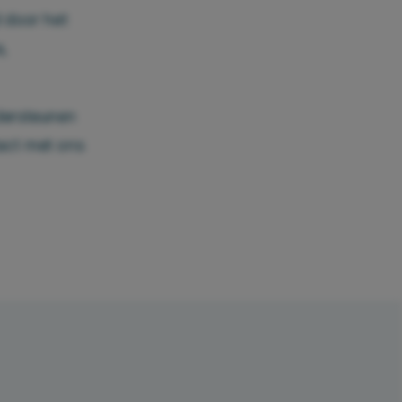
d door het
,
dersteunen
act met ons