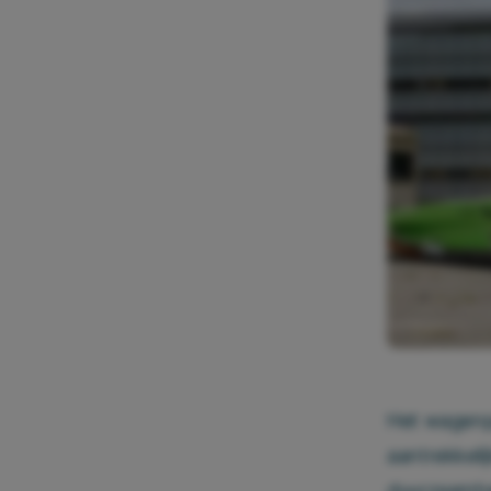
Het wagenp
aantrekkeli
duurzaamhe