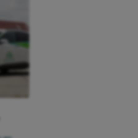
n
n een