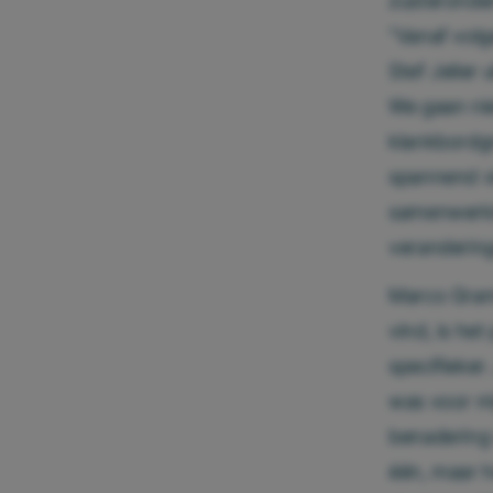
zusteronde
“Vanaf volg
Stef Jelier 
We gaan ni
klankbordgr
spannend vi
samenwerki
verandering
Marco Grams
vind, is he
specifieker
was voor mi
benadering 
één, maar h