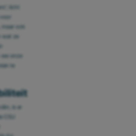
”, licht
 voor
, maar ook
n wat ze
in
n we onze
lak te
liteit
ën, is er
de CSU
r