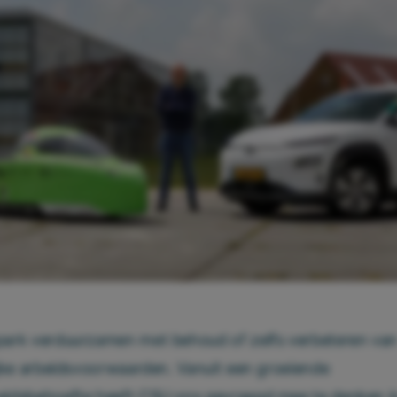
ark verduurzamen met behoud of zelfs verbeteren va
jke arbeidsvoorwaarden. Vanuit een groeiende
idsbehoefte heeft CSU ons gevraagd mee te denken i