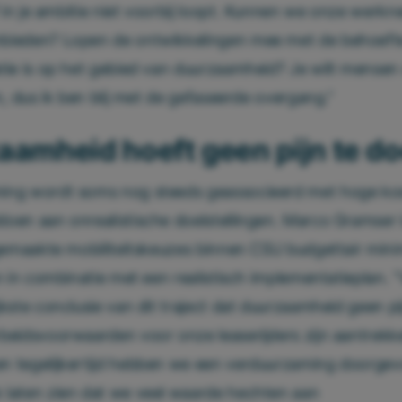
lf in je ambitie niet voorbij loopt. Kunnen we onze werk
bieden? Lopen de ontwikkelingen mee met de behoefte 
tie is op het gebied van duurzaamheid? Je wilt mensen 
n, dus ik ben blij met de gefaseerde overgang.”
aamheid hoeft geen pijn te d
ing wordt soms nog steeds geassocieerd met hoge kos
oen aan onrealistische doelstellingen. Marco Gramser 
 gemaakte mobiliteitskeuzes binnen CSU budgettair mini
n in combinatie met een realistisch implementatieplan. “
jkste conclusie van dit traject dat duurzaamheid geen pi
beidsvoorwaarden voor onze leaserijders zijn aantrekke
n tegelijkertijd hebben we een verduurzaming doorge
 laten zien dat we veel waarde hechten aan