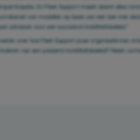
participatie. En Fleet Support maakt daarin alles ron
orrekenen van modellen op basis van een bak met data
an adviezen voor een succesvol mobiliteitsbeleid.”
 weten over hoe Fleet Support jouw organisatie kan on
muleren van een passend mobiliteitsbeleid? Neem cont