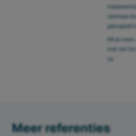
medewerkers
optimaal do
gekoppeld a
Wil je meer
met het for
op
Meer referenties