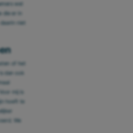
nemers wel
die er in
daarin niet
oen
ten of het
is dan ook
maal
Voor mij is
jn hoeft te
lijker
voerd. We