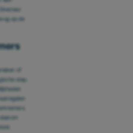
Directeur
erug op de
emers
rieken of
ische stap.
lijkheden
maatregelen
werknemers.
s daarom
nbod.