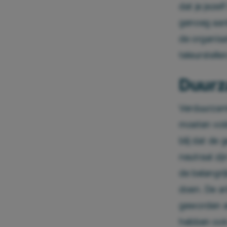
dat je jeze
genoeg aan
de organisa
teleurstelle
Duurz
Verduurzam
moeten vold
blij dat de
neutraal zij
de belangri
doen. De ar
geworden e
hebben ook