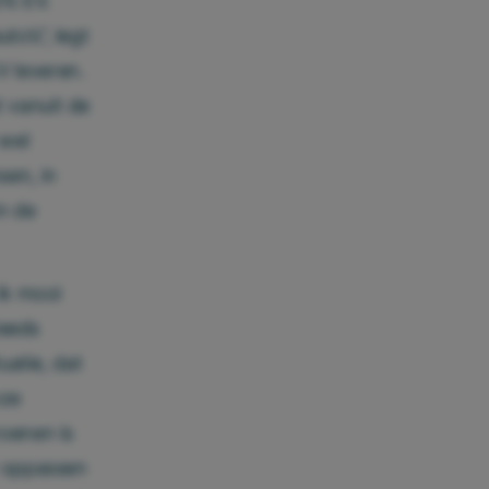
0% EV.
to’s”, legt
EV leveren.
 vanuit de
 wel
sen, in
n de
ik mooi
teeds
uatie, dat
nze
oenen is
t oppassen