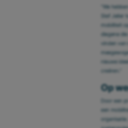
“We hebben
Stef Jelier
mobiliteit 
diegene di
vinden van 
meegewogen
nieuwe idee
creëren.”
Op weg
Door een pr
een mobilit
organisatie