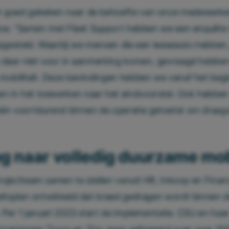
 goed gekeken naar de behoefte van onze medewerkers
 toe. “Samen met Fleet Support hebben we een enquête
opgesteld. Waarbij we mensen die een leaseauto hebben
e daar niet voor in aanmerking komen, gevraagd hebbe
mobiliteit. Deze bevindingen hebben we vanaf het beg
 in het toewerken naar het eindvoorstel. Ook hebbe
ën voortdurend binnen de operatie getoetst om draagv
 naar volledig duurzame mobi
ojectteam samen te stellen vanuit HR, Inkoop en Financi
eitsplan ontwikkeld dat breed gedragen wordt binnen 
. Per 1 januari 2023 start de implementatie. CSU en haa