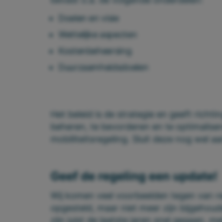
Doelen en visie
Wettelijke aspecten
Kostenbeheersing
Duurzaamheidsdoelen
Het beleid is de strategie en geeft richti
beheren, te bevorderen en te optimaliser
mobiliteitsregeling. Sluit deze nog wel a
Geef de regeling een update!
Wij komen veel voorbeelden tegen van reg
opgesteld, maar niet meer zijn bijgehoud
zijn juist de laatste jaren snel gegaan, 