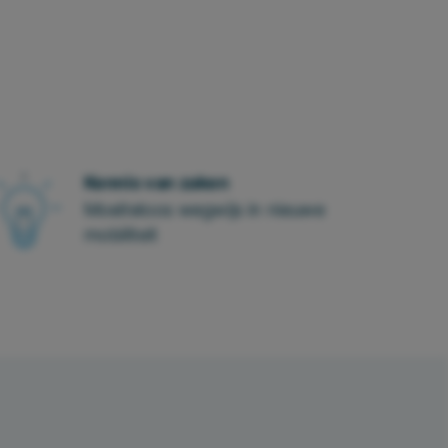
Kennis van zaken
Moeiteloos wegwijs in nieuwe
mobiliteit