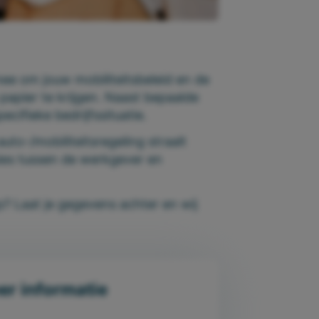
ee om jouw mobiliteitsbeleid en de
papier te krijgen. Naast bepaalde
cifieke bedrijfssituatie.
uto-/mobiliteitsregeling straalt
sies tussen de werkgever en
p? Laat je gegevens achter en wij
eer informatie