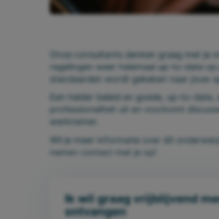
Onze consultants denken graag met je m
regelingen weer helemaal up-to-date op 
standaarden wordt gekeken naar jouw spe
Een helder beleid en goede, up-to-date, a
professionaliteit uit en voorkomt discus
werknemer.
Wil je meer informatie over dit onderwer
nemen contact met je op!
Ik wil graag vrijblijvend m
ontvangen