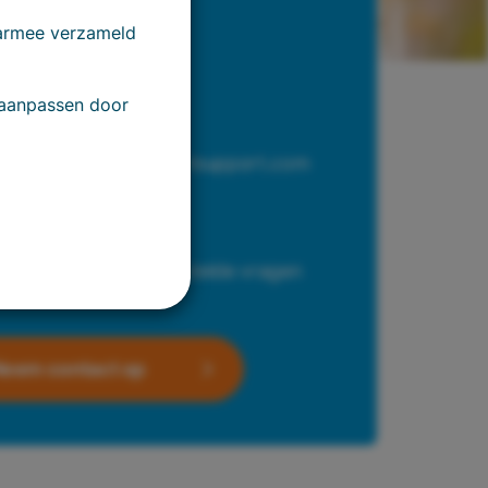
Telefonisch
aarmee verzameld
Bel 026 353 76 00
 aanpassen door
E-mail
Mail naar info@fleetsupport.com
FAQ
Bekijk onze veelgestelde vragen
eem contact op