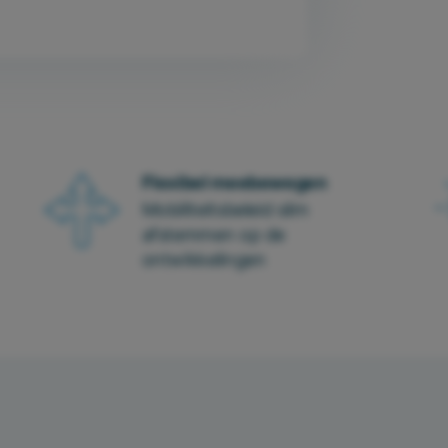
Flexibel meebewegen
Mobiliteitsbeleid slim
afstemmen op de
ontwikkelingen