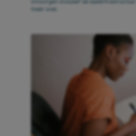
ontzorgen inclusief de laadinfrastructuur
meer over.