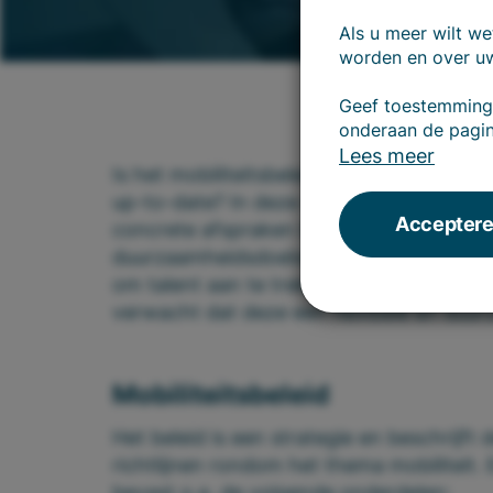
Als u meer wilt w
worden en over uw
Geef toestemming 
onderaan de pagi
Lees meer
Is het mobiliteitsbeleid, en in het verlen
up-to-date? In deze snel veranderende we
Accepteren
concrete afspraken belangrijk. Niet alleen
duurzaamheidsdoelstellingen te behalen
om talent aan te trekken en binnen te h
verwacht dat deze een flexibele en duur
Mobiliteitsbeleid
Het beleid is een strategie en beschrijft
richtlijnen rondom het thema mobiliteit. 
bevast o.a. de volgende onderdelen: