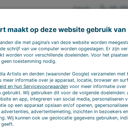
026 - 353
Over ons
Consulting
Software
Services
rt maakt op deze website gebruik van
estanden die met pagina’s van deze website worden meeges
de schrijf van uw computer worden opgeslagen. Er zijn ver
kt worden voor verschillende doeleinden. Voor het plaatse
 geen toestemming nodig.
dia Artists en derden (waaronder Google) verzamelen met 
eid-
 meer informatie over je apparaat, locatie, browser en sur
eid en hun Servicevoorwaarden
voor meer informatie over
gebruikt. Wij gebruiken dit voor de volgende doeleinden: 
ebsite en app, integreren van social media, personaliseren 
atie op een apparaat opslaan en/of openen, gepersonaliseer
advertenties, advertentiemeting, inzichten in bezoekers e
ng. Wij kunnen ook uw geolocatie gegevens gebruiken, indi
Vrage
geeft.