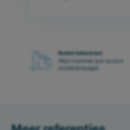
Kosten beheersen
Altijd maximale grip op jouw
mobiliteitsbudget
Meer referenties