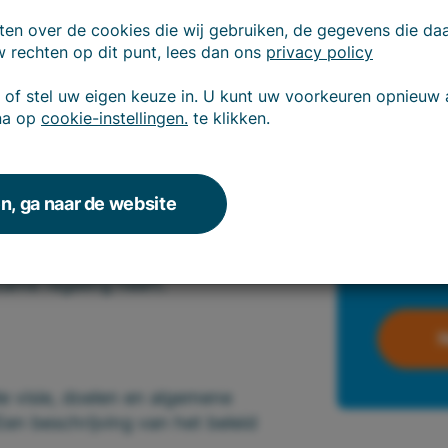
eten over de cookies die wij gebruiken, de gegevens die d
 rechten op dit punt, lees dan ons
privacy policy
of stel uw eigen keuze in. U kunt uw voorkeuren opnieuw
na op
cookie-instellingen.
te klikken.
gde de auto-/mobiliteitsregeling nog
reld is een heldere visie en zijn
, ga naar de website
 om jullie
 en kosten te besparen, maar ook
ouden. Er wordt van de organisatie
zame regeling heeft.
N
 de visie, doelen en algemene
Een beschrijving van het beleid