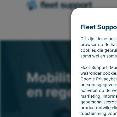
Fleet Suppo
Dit zijn kleine b
browser op de har
cookies die gebrui
soms wel en soms
Fleet Support, Me
Mobiliteitsbel
waaronder cookies
Google Privacybel
persoonsgegevens 
en regeling
activiteit op de w
marketing, inform
gepersonaliseerde 
productontwikkeli
toestemming voor 