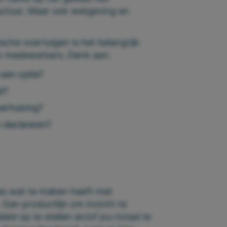
tructuur. Maar ook wetgeving en
sche voertuigen is het belangrijk
uw medewerkers. Denk aan:
een optie?
d?
verhuizing?
 declareren?
les wat te maken heeft met
. Een productlijn om inzicht te
id op te stellen en/of jou totaal te