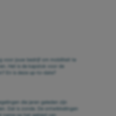
ng voor jouw bedrijf om mobiliteit te
en. Het is de kapstok voor de
an? En is deze up-to-date?
elingen die jaren geleden zijn
en. Dat is zonde. De ontwikkelingen
met name op het gebied van