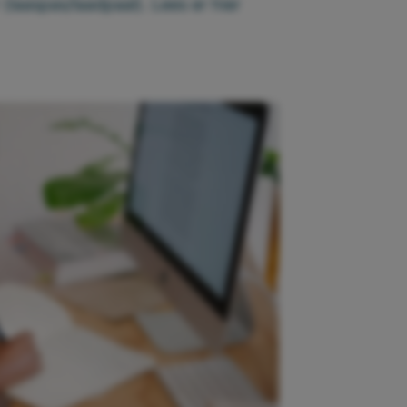
 (laaspas/laadpaal). Lees er
hier