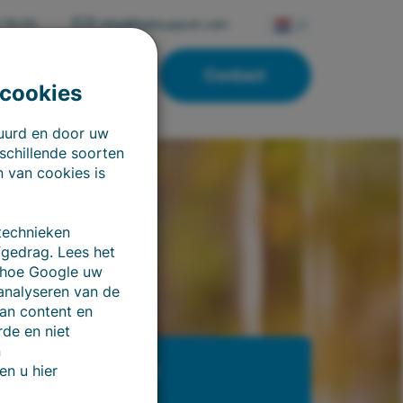
 76 00
info@fleetsupport.com
Contact
Overig
 cookies
tuurd en door uw
schillende soorten
n van cookies is
technieken
fgedrag. Lees het
 hoe Google uw
analyseren van de
van content en
de en niet
n
en u hier
n of meer info?