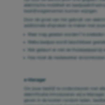
elektrische mobiliteit en laadpaalinfras
bedrijfsreglementen kunnen wijzigen.
Door de groei van het gebruik van elektri
additionele afspraken te maken met jo
Waar mag geladen worden? Is snelladen 
Welke laadpas wordt beschikbaar gestel
Wat gebeurt er met de thuislaadpaal bij 
Hoe moet de medewerker stroomkosten
e-Manager
Om jouw bedrijf te ondersteunen met al
elektrificatie introduceren wij
e-Manager
geven in de kosten rondom laden, laadbele