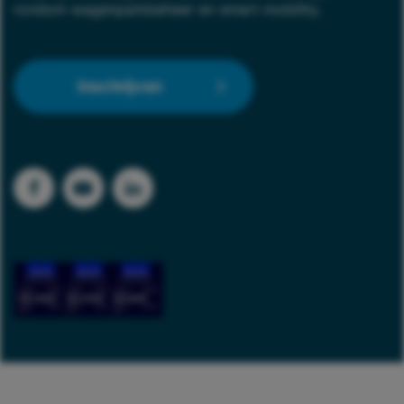
rondom wagenparkbeheer en smart mobility.
Inschrijven