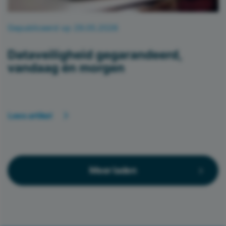
Gepubliceerd op 29.05.2026
Dataveiligheid gegarandeerd,
vandaag én morgen
Lees artikel
Meer laden