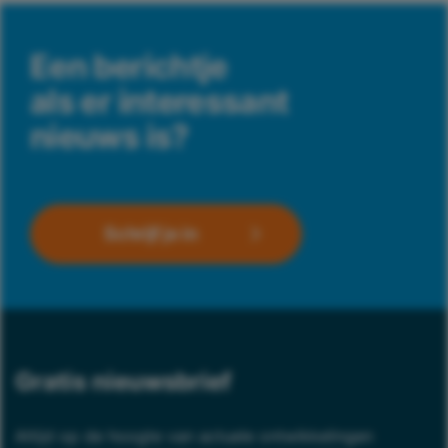
Een berichtje
als er interessant
nieuws is?
Schrijf je in
Gratis nieuwsbrief
Altijd op de hoogte van actuele ontwikkelingen