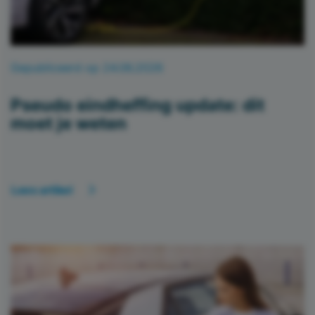
Gepubliceerd op 24.06.2026
Pseudo eindheffing update: dit
moet je weten
Lees artikel