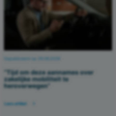
Gepubliceerd op 29.06.2026
“Tijd om deze aannames over
zakelijke mobiliteit te
heroverwegen”
Lees artikel