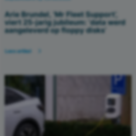
Arie Brundel, ‘Mr Fleet Support’,
viert 25-jarig jubileum: ‘data werd
aangeleverd op floppy disks’
Lees artikel