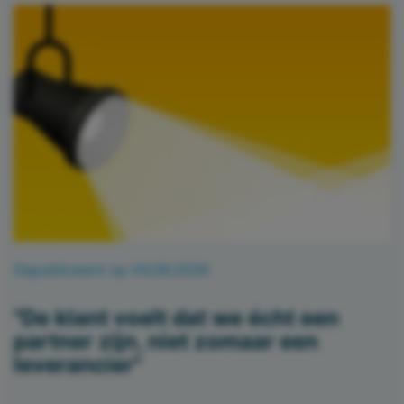
Gepubliceerd op 04.06.2026
"De klant voelt dat we écht een
partner zijn, niet zomaar een
leverancier"